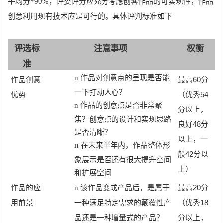
平均分*90%，评委评分应充分考虑创客作品的可实现性，作品
创意利用现有技术应是可行的。具体评判标准如下
评选标
注意事项
权衡
准
n
作品对创意点的呈现是否能
60
作品创意
最高
分
一下打动人心？
54
优势
（优秀
n
作品的创意点是否非常聚
分以上，
焦？创意点的设计和实现思路
48
良好
分
是否清晰？
以上，一
n
在未来半年内，作品整体形
42
般
分以
象展示是否还有很大提升空间
上）
和扩展空间
20
作品的应
n
该作品变成产品后，是属于
最高
分
18
用前景
一种满足特定需求的颠覆性产
（优秀
品还是一种增量式的产品？
分以上，