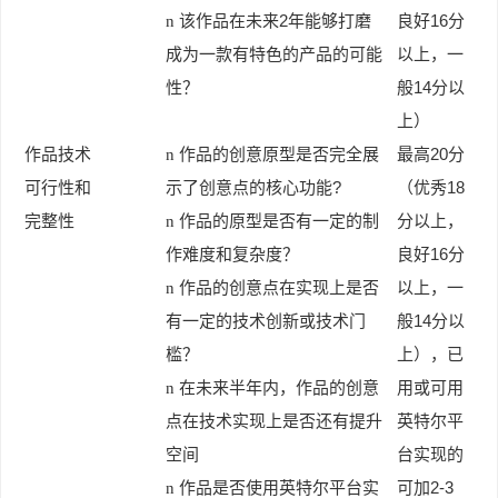
2
16
n
该作品在未来
年能够打磨
良好
分
成为一款有特色的产品的可能
以上，一
14
性？
般
分以
上）
20
作品技术
n
作品的创意原型是否完全展
最高
分
?
18
可行性和
示了创意点的核心功能
（优秀
完整性
n
作品的原型是否有一定的制
分以上，
16
作难度和复杂度？
良好
分
n
作品的创意点在实现上是否
以上，一
14
有一定的技术创新或技术门
般
分以
槛？
上），已
n
在未来半年内，作品的创意
用或可用
点在技术实现上是否还有提升
英特尔平
空间
台实现的
2-3
n
作品是否使用英特尔平台实
可加