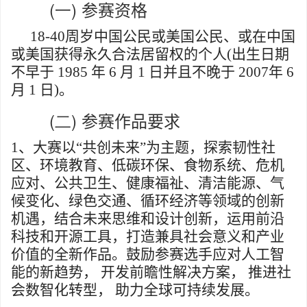
(一)
参赛资格
18-40
周岁中国公民或美国公民、或在中国
或美国获得永久合法居留权的个人
(
出生日期
不早于
1985
年
6
月
1
日并且不晚于
2007
年
6
月
1
日
)
。
(二)
参赛作品要求
1
、大赛以“共创未来”为主题，探索韧性社
区、环境教育、低碳环保、食物系统、危机
应对、公共卫生、健康福祉、清洁能源、气
候变化、绿色交通、循环经济等领域的创新
机遇，结合未来思维和设计创新，运用前沿
科技和开源工具，打造兼具社会意义和产业
价值的全新作品。鼓励参赛选手应对人工智
能的新趋势， 开发前瞻性解决方案， 推进社
会数智化转型， 助力全球可持续发展。