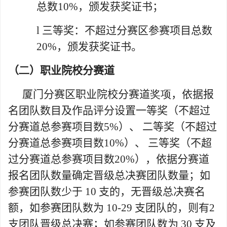
总数
10%
，
颁发获奖证书
；
l
三等奖
：
不超过分赛区参赛项目总
数
20
%
，
颁发获奖证书
。
（
二
）职业院校分赛道
厦门分赛区职业院校分赛道
奖项
，依据报
名团队数目及作品评分设置一等奖（不超过
分赛道总参赛项目数
5%
）、 二等奖（不超过
分赛道总参赛项目数
10%
）、 三等奖（不超
过分赛道总参赛项目数
20%
），依据分赛道
报名团队数量确定晋级总决赛团队数量；如
参赛团队数少于
10
支的，无晋级总决赛名
额，如参赛团队数为
10-29
支团队的，则有
2
支团队晋级总决赛；如参赛团队数为
30
支及