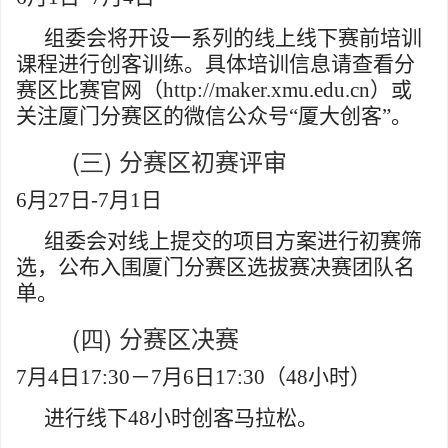
组委会将开设一系列的线上线下赛前培训
课程进行创客训练。具体培训信息请查看
分
赛区比
赛官网
（
http://maker.xmu.edu.cn
）
或
关注厦门分赛区的微信公众号
“
厦大创客”。
(三)
分赛区初赛评审
6
月
27
日
-7
月
1
日
组委会对线上提交的项目方案进行初赛筛
选，公布入围厦门分赛区选拔赛决赛团队名
单。
(四)
分赛区决赛
7
月
4
日
17:30
－
7
月
6
日
17:30
（
48
小时）
进行线下
48
小时创客马拉松。