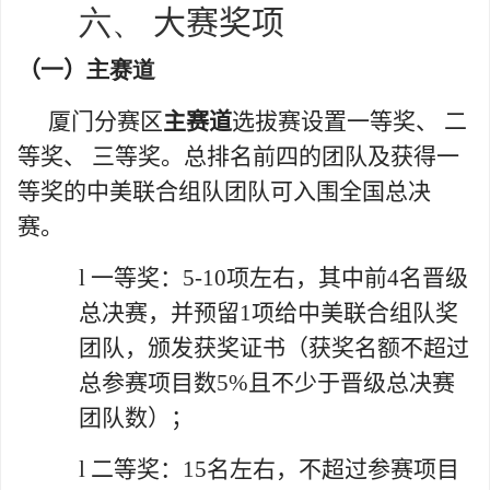
六、
大赛奖项
（
一
）
主赛道
厦门分赛区
主赛道
选拔赛设置一等奖、 二
等奖、 三等奖。总排名前四的团队及获得一
等奖的中美联合组队团队可入围全国总决
赛。
l
一等奖：
5-10
项
左右，其中前
4
名晋级
总决赛，并预留
1
项给中美联合组队奖
团队，
颁发获奖证书
（获奖名额不超过
总参赛项目数
5%
且不少于晋级总决赛
团队数）；
l
二等奖：
15
名左右，不超过参赛项目