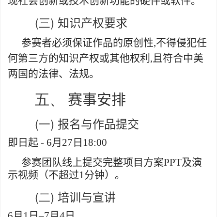
现社会创新或技术创新功能的硬件或软件。
(三)
知识产权要求
参赛者必须保证作品的原创性
,
不得侵犯任
何第三方的知识产权或其他权利
,
且符合中美
两国的法律、法规。
五、
赛事安排
(一)
报名与作品提交
即日起
-
6
月
27
日
18:00
参赛团队线上提交完整项目方案
PPT
及演
示视频（不超过
1
分钟）。
(二)
培训与宣讲
6
月
1
日
–
7
月
4
日