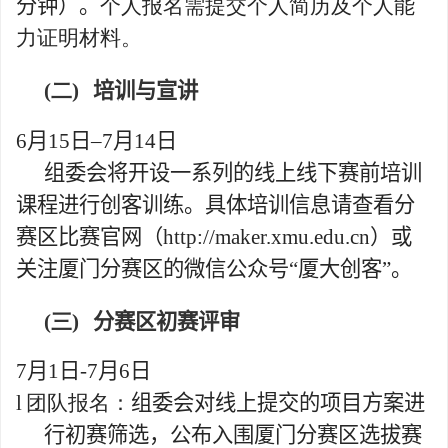
分钟）。
个人报名需提交个人简历及个人能
力证明材料。
(二)
培训与宣讲
6
月
15
日
–
7
月
14
日
组委会将开设一系列的线上线下赛前培训
课程进行创客训练。具体培训信息请查看
分
赛区比
赛官网
（
http://maker.xmu.edu.cn
）
或
关注厦门分赛区的微信公众号
“
厦大创客”。
(三)
分赛区初赛评审
7
月
1
日
-7
月
6
日
l
团队报名：
组委会对线上提交的项目方案进
行初赛筛选，公布入围厦门分赛区选拔赛