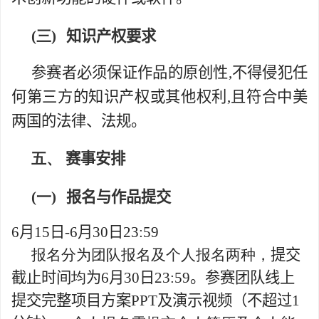
(三)
知识产权要求
参赛者必须保证作品的原创性
,
不得侵犯任
何第三方的知识产权或其他权利
,
且符合中美
两国的法律、法规。
五、
赛事安排
(一)
报名与作品提交
6
月
15
日
-
6
月
30
日
23:59
报名分为团队报名及个人报名两种，
提交
截止时间
均
为
6
月
30
日
23:59
。
参赛团队线上
提交完整项目方案
PPT
及演示视频（不超过
1