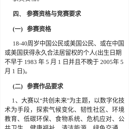
四、
参赛资格与竞赛要求
(一)
参赛资格
18-40
周岁中国公民或美国公民、或在中国
或美国获得永久合法居留权的个人
(
出生日期
不早于
1983
年
5
月
1
日并且不晚于
2005
年
5
月
1
日
)
。
(二)
参赛作品要求
1
、大赛以“共创未来”为主题，以数字化技
术为手段，探索气候变化、韧性社区、环境
教育、低碳环保、食物系统、危机应对、公
共卫生、健康福祉、清洁能源、绿色交通、