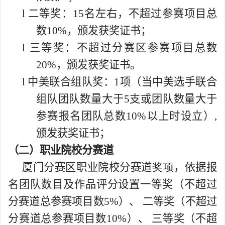
l
二等奖：
15
名左右，不超过参赛项目总
数
10%
，
颁发获奖证书
；
l
三等奖
：
不超过分赛区参赛项目总
数
20
%
，
颁发获奖证书
。
l
中美联合组队奖：
1
项（当中美选手联合
组队团队数量大于
5
支或团队数量大于
参赛报名团队总数
10%
以上时设立）
,
颁发获奖证书；
（
二
）职业院校分赛道
厦门分赛区职业院校分赛道
奖项
，依据报
名团队数目及作品评分设置一等奖（不超过
分赛道总参赛项目数
5%
）、 二等奖（不超过
分赛道总参赛项目数
10%
）、 三等奖（不超