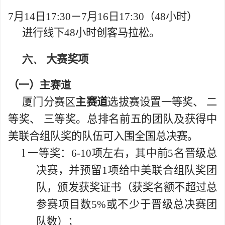
7
月
14
日
17:30
－
7
月
16
日
17:30
（
48
小时）
进行线下
48
小时创客马拉松。
六、
大赛奖项
（
一
）
主赛道
厦门分赛区
主赛道
选拔赛设置一等奖、 二
等奖、 三等奖。总排名前五的团队及获得中
美联合组队奖的队伍可入围全国总决赛。
l
一等奖：
6-10
项
左右，其中前
5
名晋级总
决赛，并预留
1
项给中美联合组队奖团
队，
颁发获奖证书
（获奖名额不超过总
参赛项目数
5%
或不少于晋级总决赛团
队数）；