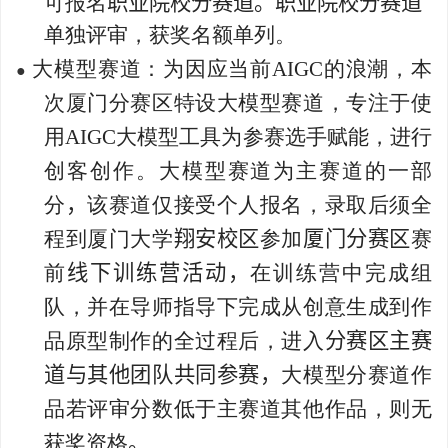
可报名
职业院校分赛道。职业院校分赛道
单独评审，获奖名额单列。
大模型赛道：为因应当前
AIGC
的浪潮，本
●
次厦门分赛区特设大模型赛道，专注于使
用
AIGC
大模型工具为参赛选手赋能，进行
创客创作。大模型赛道为主赛道的一部
分
，
该赛道仅接受个人报名，录取后须全
程到厦门大学
翔安校区
参加
厦门分赛区
赛
前
线下训练营活动，
在训练营中完成组
队，并在导师指导下完成从创意生成到作
品原型制作的全过程后，进入
分赛区主赛
道与其他团队共同参赛，
大模型分赛道作
品若评审分数低于主赛道其他作品，则无
获奖资格
。